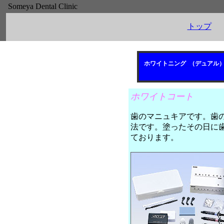
Someya Dental Clinic
トップ
ホワイトニング （デュアル
ホワイトコート
歯のマニュキアです。歯
法です。塗ったその日に
ております。